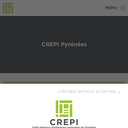
MENU
CREPI Pyrénées
CONTINUE WITHOUT ACCEPTING →
Nous contacter
5 chemin du Bac
64230 Lescar
06 07 01 32 08