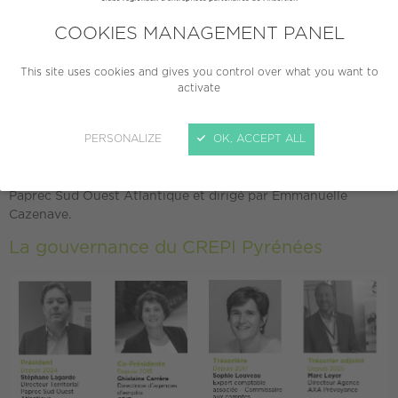
pyrenees@crepi.org
COOKIES MANAGEMENT PANEL
Nous suivre :
This site uses cookies and gives you control over what you want to
activate
PERSONALIZE
OK, ACCEPT ALL
Le CREPI Pyrénées
a été créé en 2010. Il intervient sur les
départements des Pyrénées-Atlantiques et des Landes
. Il
est présidé par Stéphane Lagarde, Directeur Territorial
Paprec Sud Ouest Atlantique et dirigé par Emmanuelle
Cazenave.
La gouvernance du CREPI Pyrénées