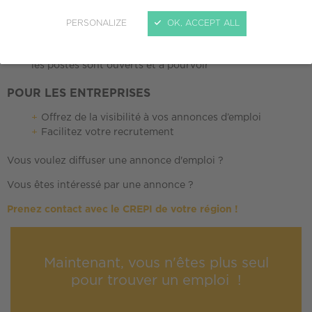
Accédez à des annonces d’emploi adaptées à votre
PERSONALIZE
OK, ACCEPT ALL
profil
Consultez des annonces d’emploi disponibles : tous
les postes sont ouverts et à pourvoir
POUR LES ENTREPRISES
Offrez de la visibilité à vos annonces d’emploi
Facilitez votre recrutement
Vous voulez diffuser une annonce d'emploi ?
Vous êtes intéressé par une annonce ?
Prenez contact avec le CREPI de votre région !
Maintenant, vous n'êtes plus seul
pour trouver un emploi !