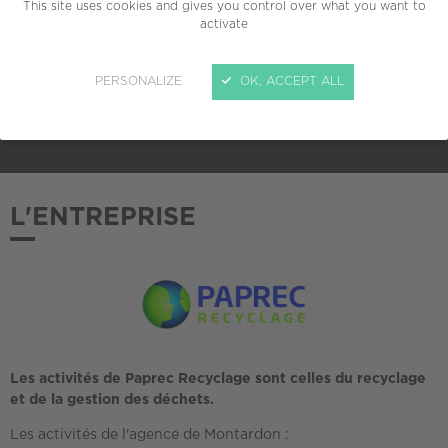
TAILLE
This site uses cookies and gives you control over what you want to
activate
Grande entreprise (plus de 5000 salariés)
ADHÉSION AU CREPI
PERSONALIZE
OK, ACCEPT ALL
2018
L'ENTREPRISE
Les activités de Paprec Recyclage sont celles du recyclage
et de la gestion des déchets.
Les activités de l'agence de Montardon :