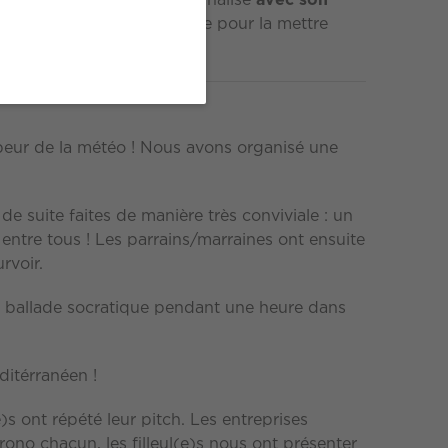
un accompagnement personnalisé
avec son
 nationale lui est consacrée pour la mettre
peur de la météo ! Nous avons organisé une
de suite faites de manière très conviviale : un
s entre tous ! Les parrains/marraines ont ensuite
rvoir.
une ballade socratique pendant une heure dans
ditérranéen !
e)s ont répété leur pitch. Les entreprises
rono chacun, les filleul(e)s nous ont présenter