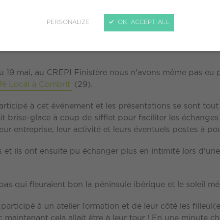
e une personne en recherche d'emploi
qui bénéficie d'
ction qui a lieu tout au long de l'année, mais une journée
PERSONALIZE
OK, ACCEPT ALL
du 19 mai, au CREPI Finistère nous n'avons même pas eu 
fé Local à Combrit
(29).
articipé à cet événement et les présentations se sont tout 
tit brise-glace à coup de sifflet pour faciliter les échange
ur entreprise, leur activité et leurs éventuels postes à pou
s et ils ont ensuite pu échanger plus en intimité lors d'
as qui fleuraient bon la péninsule ibérique et le soleil mé
articipé à un atelier formation et de leur côté les filleul(
 maintenant cela allait être à leur tour ! En une minute ch