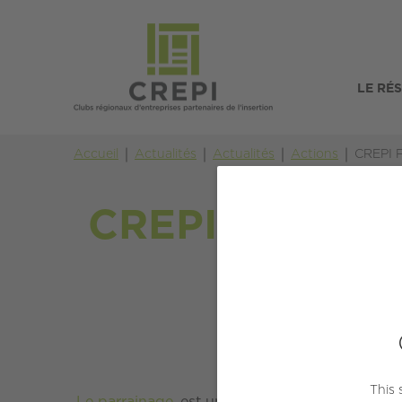
LE RÉ
Accueil
Actualités
Actualités
Actions
CREPI F
CREPI Finistèr
du
This 