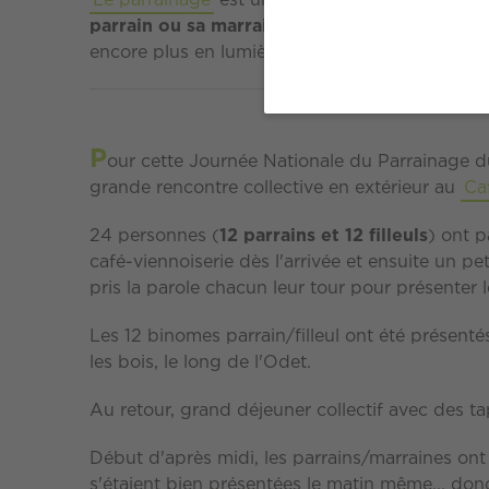
Le parrainage
est une
mise en relation entr
parrain ou sa marraine en activité.
C'est une a
encore plus en lumière.
P
our cette Journée Nationale du Parrainage 
grande rencontre collective en extérieur au
Ca
24 personnes (
12 parrains et 12 filleuls
) ont p
café-viennoiserie dès l'arrivée et ensuite un pe
pris la parole chacun leur tour pour présenter le
Les 12 binomes parrain/filleul ont été présenté
les bois, le long de l'Odet.
Au retour, grand déjeuner collectif avec des tap
Début d'après midi, les parrains/marraines ont p
s'étaient bien présentées le matin même... donc