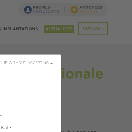
CONTACT
 IMPLANTATIONS
ACTUALITÉS
i
NUE WITHOUT ACCEPTING →
urnée Nationale
mai
L
tivate