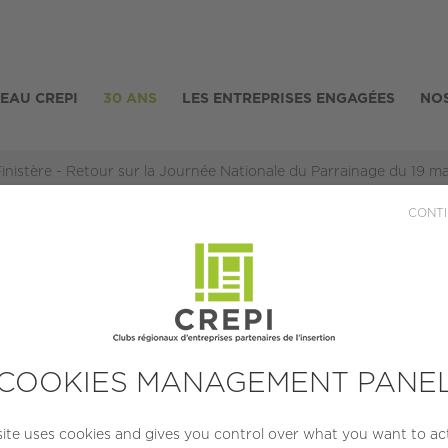
SEAU CREPI
30 ANS
LES ENTREPRISES ENGAGÉES
NOS
inistère - Retour sur la Journée Nationale du Parrainage du 19 ma
CONTI
e - Retour sur la Jo
 Parrainage du 19 
COOKIES MANAGEMENT PANE
Publiée le 29/06/2022
site uses cookies and gives you control over what you want to ac