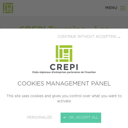
MENU
CREPI Touraine - Les
CONTINUE WITHOUT ACCEPTING →
volontaires service civique
du CHRU
Publiée le 14/01/2022
https://www.youtube.com/watch?
COOKIES MANAGEMENT PANEL
v=pT1YkG5o9pE&ab_channel=CREPITouraine
This site uses cookies and gives you control over what you want to
activate
NOUS ÉCRIRE
PERSONALIZE
OK, ACCEPT ALL