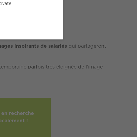
ndie.
tivate
ages inspirants de salariés
qui partageront
ntemporaine parfois très éloignée de l’image
 en recherche
ocalement !