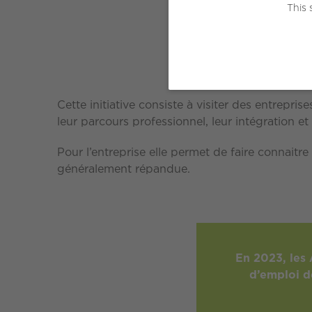
l'en
This 
Cette initiative consiste à visiter des entrepris
leur parcours professionnel, leur intégration et 
Pour l’entreprise elle permet de faire connaitr
généralement répandue.
En 2023, les
d’emploi d