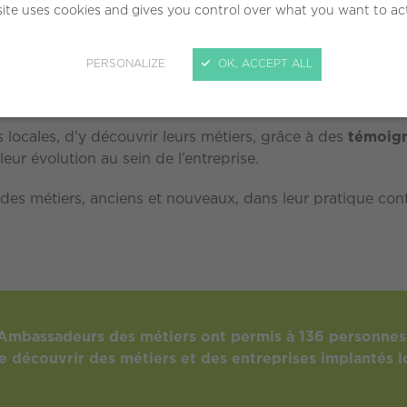
semble de la Norma
site uses cookies and gives you control over what you want to ac
PERSONALIZE
OK, ACCEPT ALL
es locales, d’y découvrir leurs métiers, grâce à des
témoign
leur évolution au sein de l’entreprise.
e des métiers, anciens et nouveaux, dans leur pratique co
 Ambassadeurs des métiers ont permis à 136 personnes
e découvrir des métiers et des entreprises implantés l