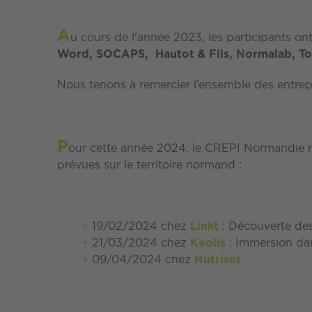
A
u cours de l'année 2023, les participants ont 
Word, SOCAPS, Hautot & Fils
, N
ormalab, To
Nous tenons à remercier l’ensemble des entrepr
P
our cette année 2024, le CREPI Normandie re
prévues sur le territoire normand :
19/02/2024 chez
Linkt
: Découverte des
21/03/2024 chez
Keolis
: Immersion dan
09/04/2024 chez
Nutriset