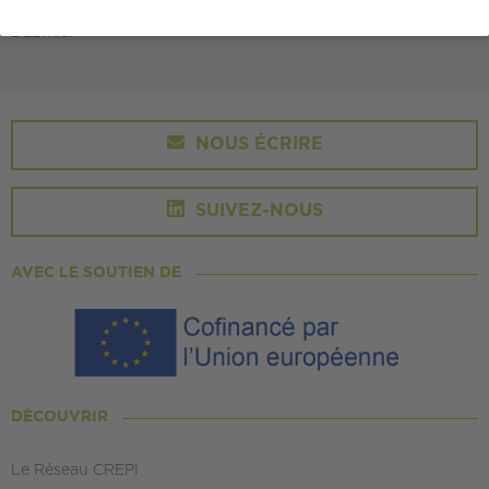
Accès : Au départ du Rond Point du Prado - Bus 44, arrêt
Daumier
NOUS ÉCRIRE
SUIVEZ-NOUS
AVEC LE SOUTIEN DE
DÉCOUVRIR
Le Réseau CREPI