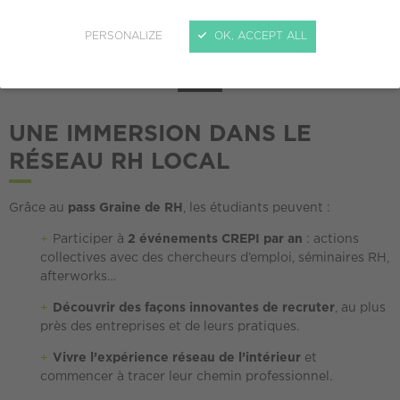
professionnels RH, et commencer à bâtir leur réseau
professionnel.
PERSONALIZE
OK, ACCEPT ALL
GRAINE DE RH
UNE IMMERSION DANS LE
RÉSEAU RH LOCAL
Grâce au
pass Graine de RH
, les étudiants peuvent :
Participer à
2 événements CREPI par an
: actions
collectives avec des chercheurs d’emploi, séminaires RH,
afterworks…
Découvrir des façons innovantes de recruter
, au plus
près des entreprises et de leurs pratiques.
Vivre l’expérience réseau de l’intérieur
et
commencer à tracer leur chemin professionnel.