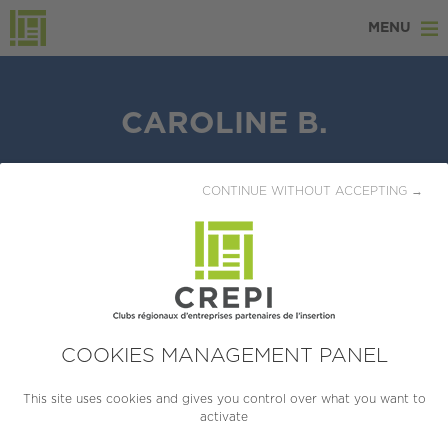
MENU
CAROLINE B.
LOCALISATION
CONTINUE WITHOUT ACCEPTING →
CREPI Auvergne
DIPLÔME
Niveau 4 (Bac)
EXPÉRIENCE
COOKIES MANAGEMENT PANEL
5 à 10 ans
This site uses cookies and gives you control over what you want to
activate