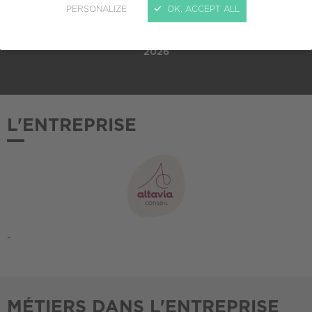
PERSONALIZE
OK, ACCEPT ALL
ADHÉSION AU CREPI
2026
L'ENTREPRISE
-
MÉTIERS DANS L'ENTREPRISE