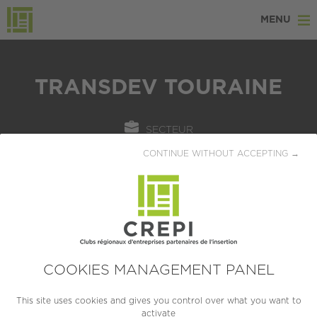
MENU
TRANSDEV TOURAINE
SECTEUR
Transport / Logistique / Manutention
CONTINUE WITHOUT ACCEPTING →
LOCALISATION
TOURS (37000)
CRÉATION
1979
COOKIES MANAGEMENT PANEL
TAILLE
This site uses cookies and gives you control over what you want to
activate
PME (10 à 249 salariés)