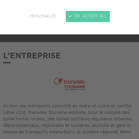
ADHÉSION AU CREPI
PERSONALIZE
OK, ACCEPT ALL
2022
L'ENTREPRISE
Acteur des transports collectifs en Indre-et-Loire et certifié
Label CO2, Transdev Touraine exploite, pour le compte des
collectivités locales, des lignes routières régulières urbaines,
départementales, régionales et scolaires, exploite et gère le
réseau de transports interurbains et scolaire régional, Rémi.