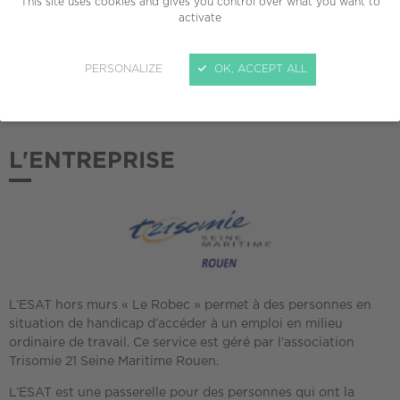
This site uses cookies and gives you control over what you want to
activate
ADHÉSION AU CREPI
2021
PERSONALIZE
OK, ACCEPT ALL
L'ENTREPRISE
L’ESAT hors murs « Le Robec » permet à des personnes en
situation de handicap d’accéder à un emploi en milieu
ordinaire de travail. Ce service est géré par l’association
Trisomie 21 Seine Maritime Rouen.
L’ESAT est une passerelle pour des personnes qui ont la