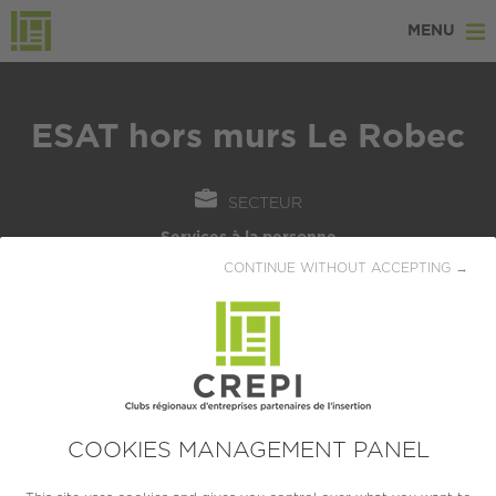
MENU
ESAT hors murs Le Robec
SECTEUR
Services à la personne
CONTINUE WITHOUT ACCEPTING →
LOCALISATION
Darnetal (76160)
CRÉATION
2011
COOKIES MANAGEMENT PANEL
TAILLE
TPE (moins de 10 salariés)