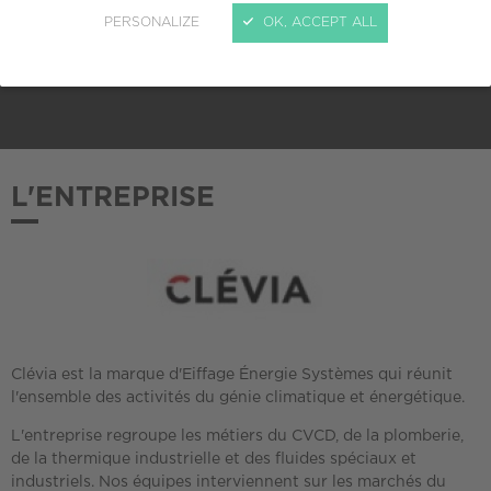
PERSONALIZE
OK, ACCEPT ALL
ADHÉSION AU CREPI
2017
L'ENTREPRISE
Clévia est la marque d'Eiffage Énergie Systèmes qui réunit
l'ensemble des activités du génie climatique et énergétique.
L'entreprise regroupe les métiers du CVCD, de la plomberie,
de la thermique industrielle et des fluides spéciaux et
industriels. Nos équipes interviennent sur les marchés du