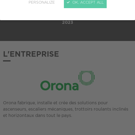
PERSONALIZE
OK, ACCEPT ALL
ADHÉSION AU CREPI
2023
L'ENTREPRISE
Orona fabrique, installe et crée des solutions pour
ascenseurs, escaliers mécaniques, trottoirs roulants inclinés
et horizontaux dans tout le pays.