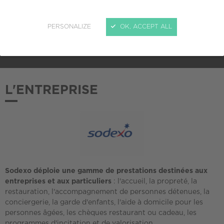
ADHÉSION AU CREPI
PERSONALIZE
OK, ACCEPT ALL
2017
L'ENTREPRISE
Sodexo déploie une gamme de prestations destinées aux
entreprises et aux particuliers
: l'accueil, la propreté, la
restauration, l'accompagnement de personnes détenues, la
conciergerie, la garde d'enfants, l'aide à domicile pour les
personnes âgées, les chèques restaurant ou cadeau, les
programmes d'incitation et de valorisation.