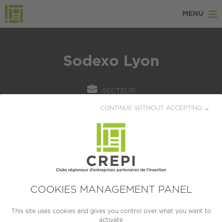
MENU
Sodexo Lyon
SECTEUR
Hôtellerie / Restauration
CONTINUE WITHOUT ACCEPTING →
LOCALISATION
Lyon (69007)
CRÉATION
1966
COOKIES MANAGEMENT PANEL
TAILLE
This site uses cookies and gives you control over what you want to
activate
PME (10 à 249 salariés)