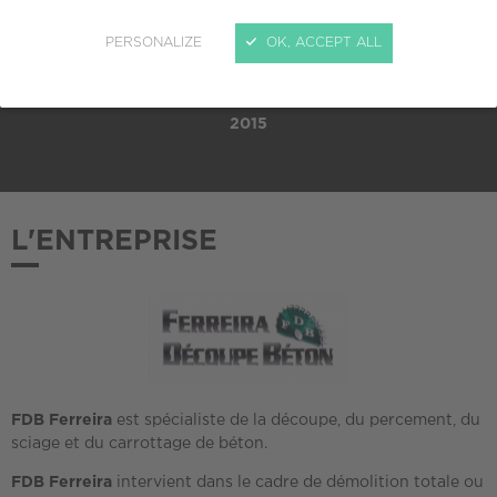
TAILLE
PME (10 à 249 salariés)
PERSONALIZE
OK, ACCEPT ALL
ADHÉSION AU CREPI
2015
L'ENTREPRISE
FDB Ferreira
est spécialiste de la découpe, du percement, du
sciage et du carrottage de béton.
FDB Ferreira
intervient dans le cadre de démolition totale ou