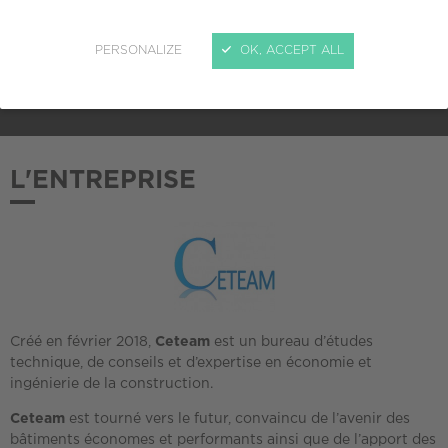
ADHÉSION AU CREPI
PERSONALIZE
OK, ACCEPT ALL
2018
L'ENTREPRISE
Créé en février 2018,
Ceteam
est un bureau d’études
technique, de conseils et d’expertise en économie et
ingénierie de la construction.
Ceteam
est tourné vers le futur, convaincu de l’avenir des
bâtiments économes et performants ainsi que de l’apport des