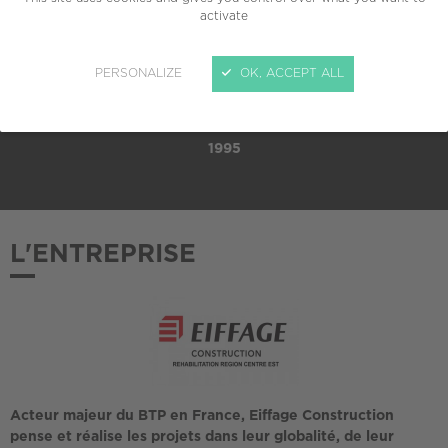
activate
TAILLE
PME (10 à 249 salariés)
PERSONALIZE
OK, ACCEPT ALL
ADHÉSION AU CREPI
1995
L'ENTREPRISE
Acteur majeur du BTP en France, Eiffage Construction
pense et réalise les projets dans leur globalité, de leur