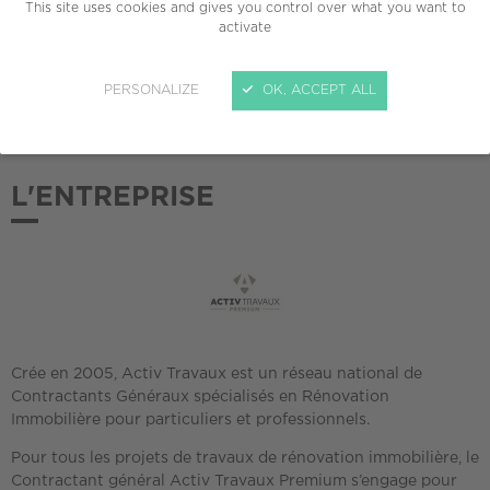
This site uses cookies and gives you control over what you want to
activate
ADHÉSION AU CREPI
2025
PERSONALIZE
OK, ACCEPT ALL
L'ENTREPRISE
Crée en 2005, Activ Travaux est un réseau national de
Contractants Généraux spécialisés en Rénovation
Immobilière pour particuliers et professionnels.
Pour tous les projets de travaux de rénovation immobilière, le
Contractant général Activ Travaux Premium s’engage pour