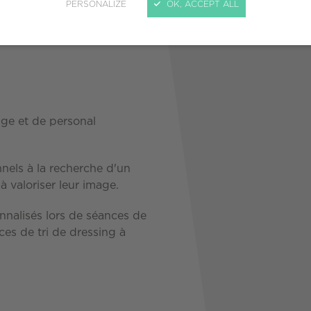
PERSONALIZE
OK, ACCEPT ALL
age et de personal
nnels à la recherche d'un
valoriser leur image.
nnalisés lors de séances de
es de tri de dressing à