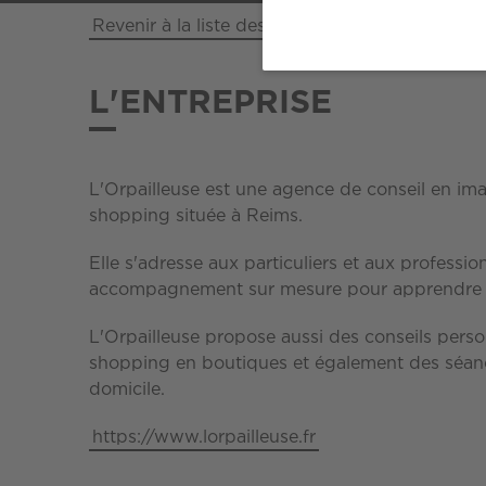
Revenir à la liste des entreprises
L'ENTREPRISE
L'Orpailleuse est une agence de conseil en im
shopping située à Reims.
Elle s'adresse aux particuliers et aux professio
accompagnement sur mesure pour apprendre à 
L'Orpailleuse propose aussi des conseils perso
shopping en boutiques et également des séanc
domicile.
https://www.lorpailleuse.fr