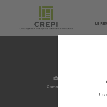
LE RÉ
SECTEUR
L
Commerce / Vente
REI
This 