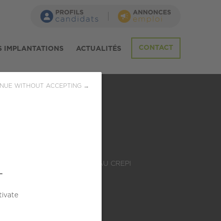
CONTACT
 IMPLANTATIONS
ACTUALITÉS
NUE WITHOUT ACCEPTING →
LE
ADHÉSION AU CREPI
L
 de 10
2025
s)
tivate