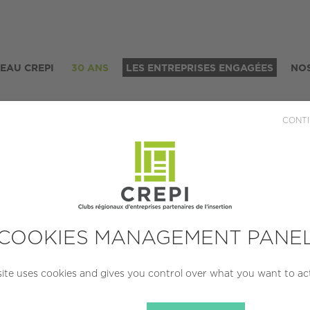
SEAU CREPI
30 ANS
LES ENTREPRISES ENGAGÉES
NOS
CONTI
51 L'ORPAILLEUSE
OCALISATION
CRÉATION
TAIL
COOKIES MANAGEMENT PANE
MS (51100)
2021
TPE (moins
salarié
site uses cookies and gives you control over what you want to ac