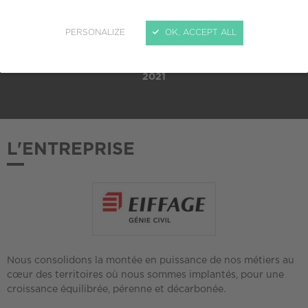
TAILLE
ETI (250 à 4999 salariés)
PERSONALIZE
OK, ACCEPT ALL
ADHÉSION AU CREPI
2021
L'ENTREPRISE
Nous consolidons la montée en puissance de nos métiers au
cœur des territoires où nous sommes implantés, pour une
croissance équilibrée, pérenne et décarbonée.