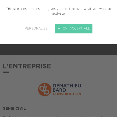
This site uses cookies and gives you control over what you want to
TAILLE
activate
Grande entreprise (plus de 5000 salariés)
PERSONALIZE
OK, ACCEPT ALL
ADHÉSION AU CREPI
2013
L'ENTREPRISE
GENIE CIVIL