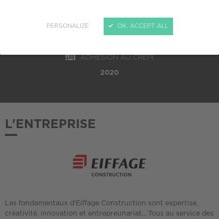
TAILLE
PERSONALIZE
OK, ACCEPT ALL
PME (10 à 249 salariés)
ADHÉSION AU CREPI
2020
L'ENTREPRISE
Les fondamentaux d'Eiffage Construction sont expertise,
créativité, innovation et entrepreunariat... Tous au service des