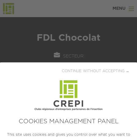
MENU
FDL Chocolat
SECTEUR
Agriculture / Agroalimentaire
CONTINUE WITHOUT ACCEPTING →
LOCALISATION
NEUVILLE-AUX-BOIS (45170)
CRÉATION
1927
COOKIES MANAGEMENT PANEL
TAILLE
This site uses cookies and gives you control over what you want to
PME (10 à 249 salariés)