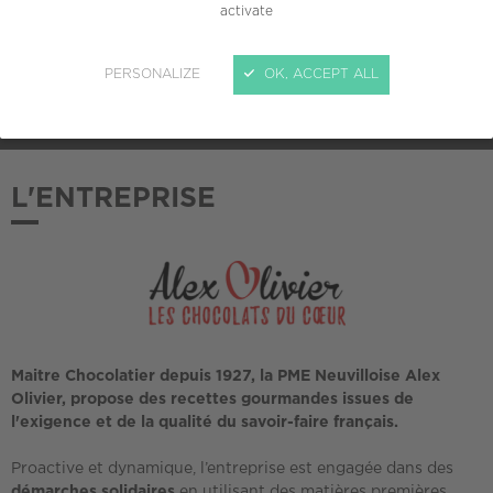
activate
ADHÉSION AU CREPI
PERSONALIZE
OK, ACCEPT ALL
2020
L'ENTREPRISE
Maitre Chocolatier depuis 1927, la PME Neuvilloise Alex
Olivier, propose des recettes gourmandes issues de
l'exigence et de la qualité du savoir-faire français.
Proactive et dynamique, l’entreprise est engagée dans des
démarches solidaires
en utilisant des matières premières