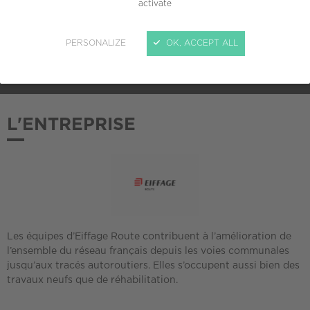
activate
ADHÉSION AU CREPI
PERSONALIZE
OK, ACCEPT ALL
2020
L'ENTREPRISE
Les équipes d’Eiffage Route contribuent à l’amélioration de
l’ensemble du réseau français depuis les voies communales
jusqu’aux tracés autoroutiers. Elles s’occupent aussi bien des
travaux neufs que de réhabilitation.