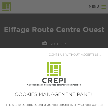
MENU
Eiffage Route Centre Ouest
SECTEUR
BTP / Immobilier
CONTINUE WITHOUT ACCEPTING →
LOCALISATION
Olivet (45160)
CRÉATION
1992
COOKIES MANAGEMENT PANEL
TAILLE
This site uses cookies and gives you control over what you want to
ETI (250 à 4999 salariés)