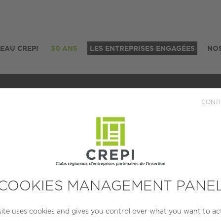
SEAU CREPI
30 ANS
LES ENTREPRISES ENGAGÉES
NOS
CONTI
ciété d'Economie 
OCALISATION
CRÉATION
TAIL
T-ETIENNE
1985
PME (10 à
COOKIES MANAGEMENT PANE
(42100)
salarié
site uses cookies and gives you control over what you want to ac