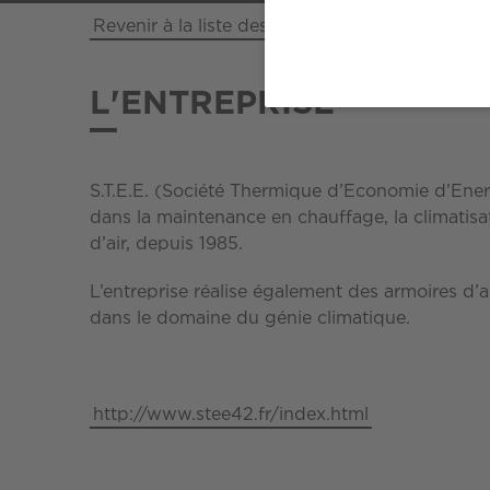
Revenir à la liste des entreprises
L'ENTREPRISE
S.T.E.E. (Société Thermique d’Economie d’Energ
dans la maintenance en chauffage, la climatis
d’air, depuis 1985.
L’entreprise réalise également des armoires d’a
dans le domaine du génie climatique.
http://www.stee42.fr/index.html