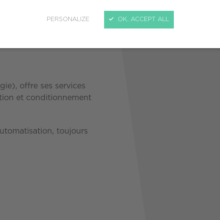
PERSONALIZE
OK, ACCEPT ALL
ie), offre ses services
ation et conditionnement
utomatisation, toujours