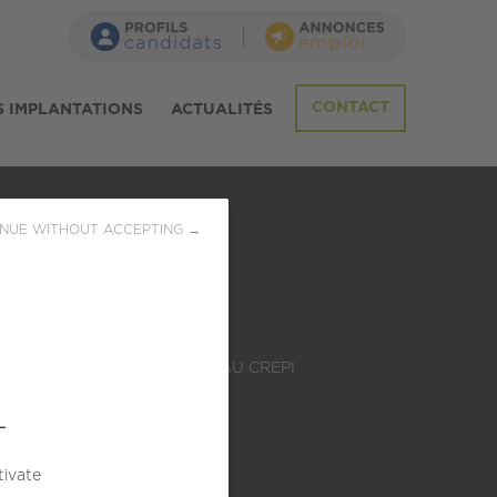
CONTACT
 IMPLANTATIONS
ACTUALITÉS
NUE WITHOUT ACCEPTING →
d'Energie
LE
ADHÉSION AU CREPI
 249
2022
L
s)
tivate