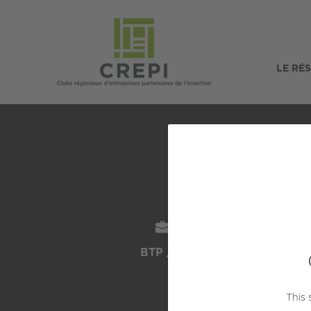
LE RÉ
STEE- So
SECTEUR
L
BTP / Immobilier
SAIN
This 