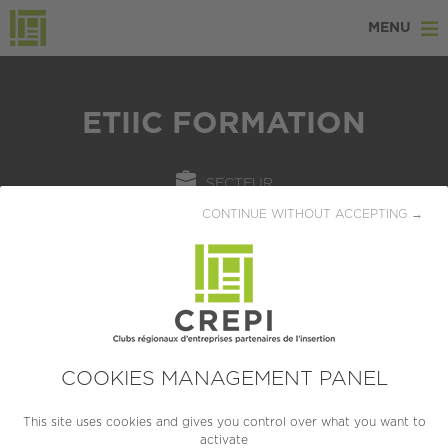
MENU
ETIIC FORMATION
SECTEUR
Ressources humaines
CONTINUE WITHOUT ACCEPTING →
LOCALISATION
Saint Etienne (42000)
CRÉATION
1998
COOKIES MANAGEMENT PANEL
TAILLE
This site uses cookies and gives you control over what you want to
activate
TPE (moins de 10 salariés)