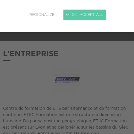
ADHÉSION AU CREPI
PERSONALIZE
OK, ACCEPT ALL
2019
L'ENTREPRISE
Centre de formation de BTS par alternance et de formation
continue, ETIIC Formation est une structure à dimension
humaine. De par sa position géographique, ETIIC Formation
est présent sur Lyon et sa périphérie, sur les bassins du Gier,
de l’Ondaine, du Forez ainsi qu’en Haute-Loire.