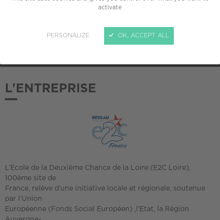
activate
ADHÉSION AU CREPI
PERSONALIZE
OK, ACCEPT ALL
2014
L'ENTREPRISE
L’Ecole de la Deuxième Chance de la Loire (E2C Loire),
100ème site de
France, relève d’une initiative locale et régionale, soutenue
par l’Union
Européenne (Fonds Social Européen) ,l’Etat, la Région
Auvergne-