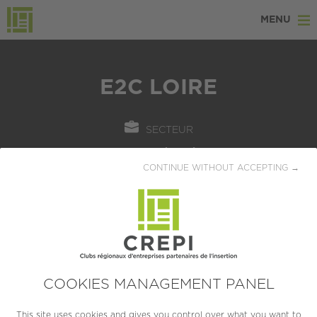
MENU
E2C LOIRE
SECTEUR
Ressources humaines
CONTINUE WITHOUT ACCEPTING →
LOCALISATION
Saint Etienne (42000)
CRÉATION
2009
COOKIES MANAGEMENT PANEL
TAILLE
TPE (moins de 10 salariés)
This site uses cookies and gives you control over what you want to