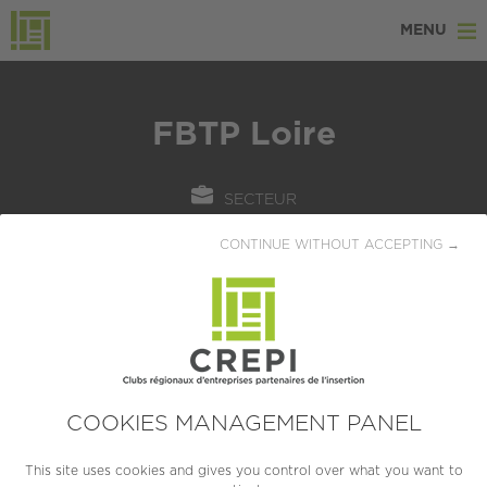
MENU
FBTP Loire
SECTEUR
BTP / Immobilier
CONTINUE WITHOUT ACCEPTING →
LOCALISATION
Saint-Etienne (42000)
CRÉATION
1900
COOKIES MANAGEMENT PANEL
TAILLE
This site uses cookies and gives you control over what you want to
PME (10 à 249 salariés)