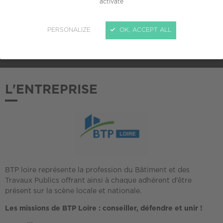
activate
ADHÉSION AU CREPI
PERSONALIZE
OK, ACCEPT ALL
2013
L'ENTREPRISE
BTP loire représente la profession du Bâtiment et des
Travaux Publics offrant ainsi à chaque adhérent d'être
présent sur la scène locale et nationale.
Les missions de BTP Loire : conseiller, défendre et unir !