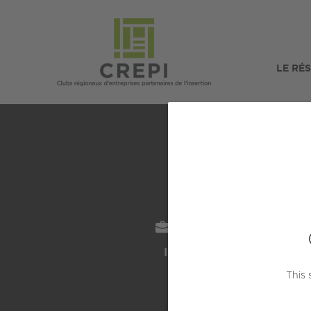
LE RÉ
SECTEUR
L
Industrie
St-Pri
This 