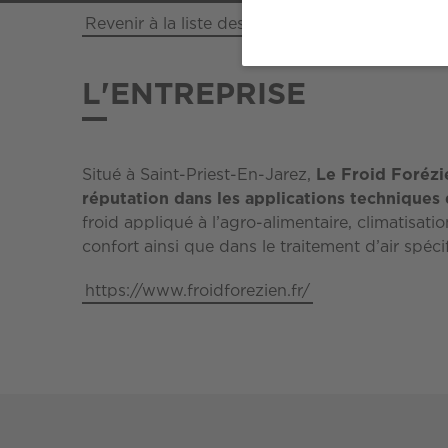
Revenir à la liste des entreprises
L'ENTREPRISE
Situé à Saint-Priest-En-Jarez,
Le Froid Forézie
réputation dans les applications techniques 
froid appliqué à l’agro-alimentaire, climatisatio
confort ainsi que dans le traitement d’air spéci
https://www.froidforezien.fr/