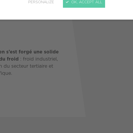
PERSONALIZE
OK, ACCEPT ALL
n s’est forgé une solide
du froid
: froid industriel,
n du secteur tertiaire et
fique.