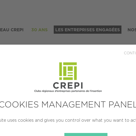
SEAU CREPI
30 ANS
LES ENTREPRISES ENGAGÉES
NOS
CONTI
Froid Forezien
OCALISATION
CRÉATION
TAIL
COOKIES MANAGEMENT PANE
est-En-Jarez
1958
PME (10 à
(42270)
salarié
site uses cookies and gives you control over what you want to ac