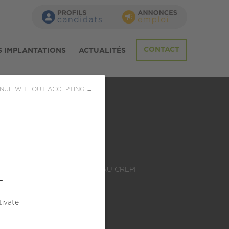
CONTACT
 IMPLANTATIONS
ACTUALITÉS
NUE WITHOUT ACCEPTING →
LE
ADHÉSION AU CREPI
L
 249
2012
s)
tivate