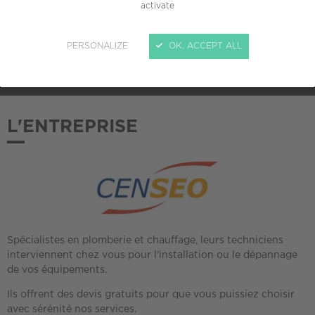
activate
ADHÉSION AU CREPI
PERSONALIZE
OK, ACCEPT ALL
2013
L'ENTREPRISE
Spécialistes en plomberie et chauffage, leurs techniciens
interviennent chez vous pour l'installation ou le dépannage
de vos équipements.
Ils offrent des devis gratuits pour que vous puissiez choisir
avec sérénité nos services.