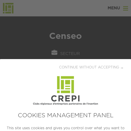
MENU
Censeo
SECTEUR
BTP / Immobilier
CONTINUE WITHOUT ACCEPTING →
LOCALISATION
Firminy (42704)
CRÉATION
05/07/1988
COOKIES MANAGEMENT PANEL
TAILLE
This site uses cookies and gives you control over what you want to
PME (10 à 249 salariés)