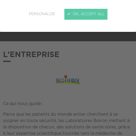
ADHÉSION AU CREPI
PERSONALIZE
OK, ACCEPT ALL
2024
L'ENTREPRISE
Ce qui nous guide :
Parce que les patients du monde entier cherchent à se
soigner en toute sécurité, les Laboratoires Boiron mettent à
la disposition de chacun, des solutions de santé sûres, grâce
à leur expertise scientifique tournée vers la médecine de