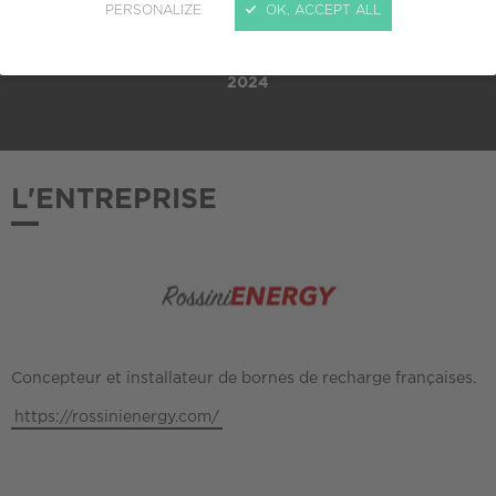
PERSONALIZE
OK, ACCEPT ALL
ADHÉSION AU CREPI
2024
L'ENTREPRISE
Concepteur et installateur de bornes de recharge françaises.
https://rossinienergy.com/