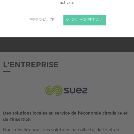
TAILLE
activate
PME (10 à 249 salariés)
PERSONALIZE
OK, ACCEPT ALL
ADHÉSION AU CREPI
2025
L'ENTREPRISE
Des solutions locales au service de l'économie circulaire et
de l'insertion
Nous développons des solutions de collecte, de tri et de