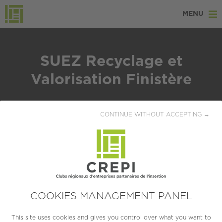
MENU
SUEZ Recyclage et
Valorisation Finistère
SECTEUR
CONTINUE WITHOUT ACCEPTING →
Industrie
LOCALISATION
GOUESNOU (29 850)
CRÉATION
COOKIES MANAGEMENT PANEL
2007
This site uses cookies and gives you control over what you want to