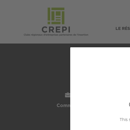
LE RÉ
SECTEUR
L
Commerce / Vente
Quimp
This 