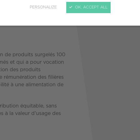
PERSONALIZE
OK, ACCEPT ALL
n de produits surgelés 100
més et qui a pour vocation
ution des produits
 rémunération des filières
ilité à une alimentation de
bution équitable, sans
les à la valeur d’usage des