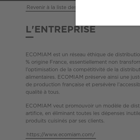
Revenir à la liste des entreprises
L'ENTREPRISE
ECOMIAM est un réseau éthique de distributio
% origine France, essentiellement non transfor
l’optimisation de la compétitivité de la distrib
alimentaires. ECOMIAM préserve ainsi une juste
de production française et persévère l’accessib
qualité à tous.
ECOMIAM veut promouvoir un modèle de distri
artifice, en éliminant toutes les dépenses inuti
produits cuisinés par ses clients.
https://www.ecomiam.com/