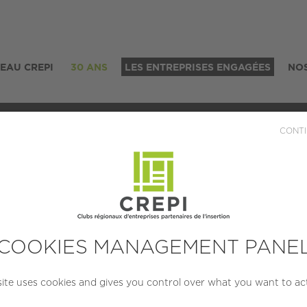
SEAU CREPI
30 ANS
LES ENTREPRISES ENGAGÉES
NOS
CONTI
Ecomiam
OCALISATION
CRÉATION
TAIL
COOKIES MANAGEMENT PANE
er (29 000)
2009
PME (10 à
salarié
site uses cookies and gives you control over what you want to ac