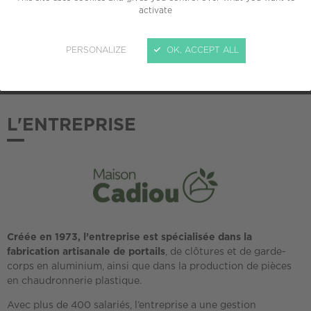
activate
ADHÉSION AU CREPI
PERSONALIZE
OK, ACCEPT ALL
2018
L'ENTREPRISE
Créée en 1973, l’entreprise est spécialisée dans la
fabrication artisanale de portails
, de clôtures et de garde-
corps en aluminium, ainsi que dans la production de pièces
en chaudronnerie plastique.
Avec plus de 400 salariés, l’entreprise a une gestion