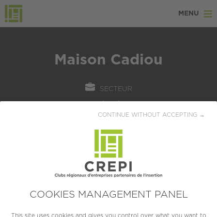
MENU
Maison Cadiou
SECTEUR
Industrie
CONTINUE WITHOUT ACCEPTING →
LOCALISATION
Locronan (29180)
CRÉATION
1973
COOKIES MANAGEMENT PANEL
TAILLE
ETI (250 à 4999 salariés)
This site uses cookies and gives you control over what you want to