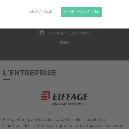
TAILLE
PERSONALIZE
OK, ACCEPT ALL
Grande entreprise (plus de 5000 salariés)
ADHÉSION AU CREPI
2021
L'ENTREPRISE
Eiffage Énergie Systèmes conçoit, réalise, exploite et
maintient des systèmes et équipements en génies électrique,