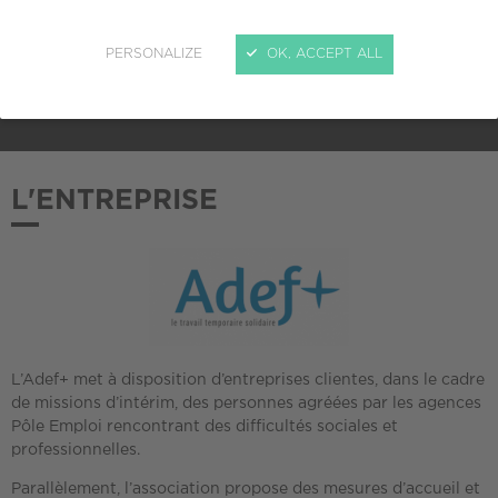
ADHÉSION AU CREPI
PERSONALIZE
OK, ACCEPT ALL
2018
L'ENTREPRISE
L’Adef+ met à disposition d’entreprises clientes, dans le cadre
de missions d’intérim, des personnes agréées par les agences
Pôle Emploi rencontrant des difficultés sociales et
professionnelles.
Parallèlement, l’association propose des mesures d’accueil et