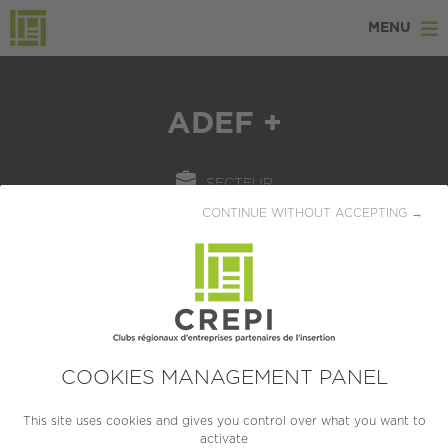
MENU
ADEF +
SECTEUR
CONTINUE WITHOUT ACCEPTING →
Ressources humaines
LOCALISATION
Clermont-Ferrand (63000)
CRÉATION
1994
COOKIES MANAGEMENT PANEL
TAILLE
This site uses cookies and gives you control over what you want to
activate
PME (10 à 249 salariés)