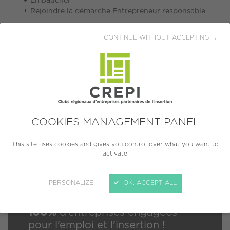
Embaucher
Rejoindre la démarche Entrepreneur responsable
LES ENGAGEMENTS DU RÉSEAU CREPI
CONTINUE WITHOUT ACCEPTING →
Donner de la visibilité aux entreprises engagées pour
l’emploi et l’insertion
Relayer les annonces d’emploi et faciliter le
recrutement
Mettre en relation les entreprises avec des candidats
accompagnés par les CREPI : 100% des profils
rencontrés et recommandés
COOKIES MANAGEMENT PANEL
Toutes formes d'engagement comptent !
This site uses cookies and gives you control over what you want to
activate
PERSONALIZE
OK, ACCEPT ALL
100%
d’entreprises engagées
pour l’emploi et l’insertion !