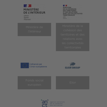
Ministère de la
Ministère de
cohésion des
l'Intérieur
territoires et des
relations avec
les collectivités
territoriales
Fonds social
Elior
européen