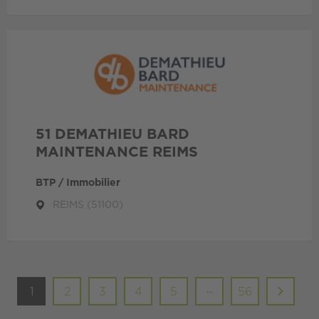
51 DEMATHIEU BARD
MAINTENANCE REIMS
BTP / Immobilier
REIMS (51100)
...
1
2
3
4
5
56