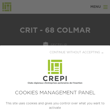
MENU
CRIT - 68 COLMAR
SECTEUR
CONTINUE WITHOUT ACCEPTING →
Ressources humaines
LOCALISATION
Colmar (68000)
CRÉATION
1962
COOKIES MANAGEMENT PANEL
TAILLE
This site uses cookies and gives you control over what you want to
activate
ETI (250 à 4999 salariés)