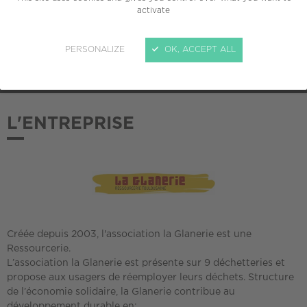
activate
ADHÉSION AU CREPI
PERSONALIZE
OK, ACCEPT ALL
2019
L'ENTREPRISE
Créée depuis 2003, l'association la Glanerie est une
Ressourcerie.
L’association la Glanerie est présente sur 9 déchetteries et
propose aux usagers de réemployer leurs déchets. Structure
de l’économie solidaire, la Glanerie contribue au
développement durable en: