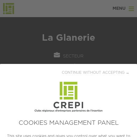
MENU
La Glanerie
SECTEUR
Commerce / Vente
CONTINUE WITHOUT ACCEPTING →
LOCALISATION
TOULOUSE (31200)
CRÉATION
2003
COOKIES MANAGEMENT PANEL
TAILLE
This site uses cookies and gives you control over what you want to
PME (10 à 249 salariés)