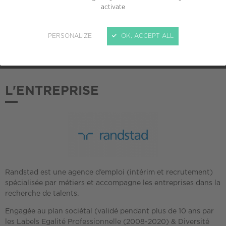
activate
ADHÉSION AU CREPI
PERSONALIZE
OK, ACCEPT ALL
2011
L'ENTREPRISE
Randstad est une agence d’emploi (intérim et recrutement)
spécialisée par métiers et accompagne les entreprises dans la
recherche de talents.
Engagée au plan sociétal (validé pendant plus de 10 ans par
les Labels Egalité Professionnelle (2008-2020) & Diversité