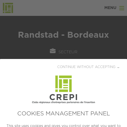
MENU
Randstad - Bordeaux
SECTEUR
Ressources humaines
CONTINUE WITHOUT ACCEPTING →
LOCALISATION
Bordeaux (33000)
CRÉATION
1960
COOKIES MANAGEMENT PANEL
TAILLE
This site uses cookies and gives you control over what you want to
ETI (250 à 4999 salariés)