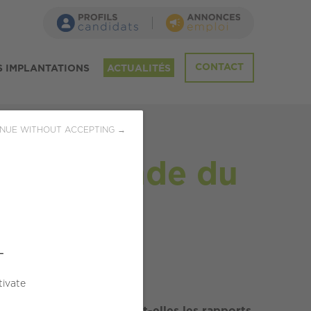
CONTACT
 IMPLANTATIONS
ACTUALITÉS
?
NUE WITHOUT ACCEPTING →
 - Le monde du
?
L
tivate