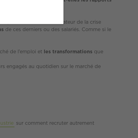
e du travail redessinent-elles les rapports
 parle d’un effet accélérateur de la crise
ns
de ces derniers ou des salariés. Comme si le
ché de l’emploi et
les transformations
que
eurs engagés au quotidien sur le marché de
ustrie
sur comment recruter autrement