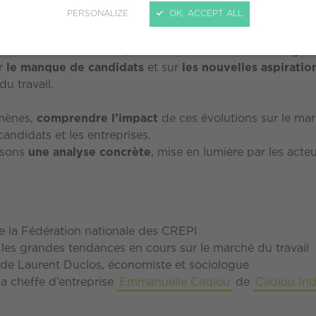
ation ? Comment les transformations en cours du mond
PERSONALIZE
OK, ACCEPT ALL
e ?
arché du travail a été profondément secoué et changé. On
ur
le manque de candidats
et sur
les nouvelles aspiratio
u travail.
omènes,
comprendre l’impact
de ces évolutions sur le mar
candidats et les entreprises.
osons
une analyse concrète
, mise en lumière par les act
de la Fédération nationale des CREPI
e les grandes tendances en cours sur le marché du travail
n de Laurent Duclos, économiste et sociologue
la cheffe d’entreprise
Emmanuelle Cadiou
de
Cadiou Ind