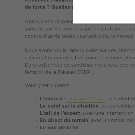
Comment s’adapter à un marché en transform
de force ? Quelles adaptations sont à l’œuvr
Après 2 ans de pandémie et confinements, le m
sanitaire sur les tensions sur le recrutement, s
monde d’après opérait surtout dans le monde d
Nous avons voulu faire le point sur ces phén
cela peut engendrer, tant pour les salariés, les 
Dans cette note de synthèse, nous vous prop
l’emploi via le Réseau CREPI.
Vous y retrouverez :
L'édito
de
Philippe Moulia
, Président 
Le point sur la situation
, qui synthétis
L’œil de l’expert
, avec une interventio
En direct du terrain
, avec un retour de 
Le mot de la fin