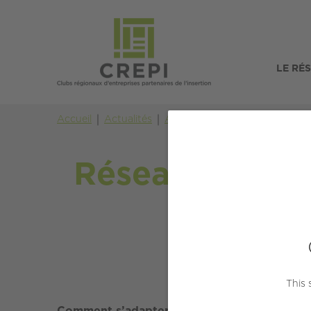
LE RÉ
Accueil
Actualités
Actualités
Vie du CREPI
Ré
Réseau CREPI 
This 