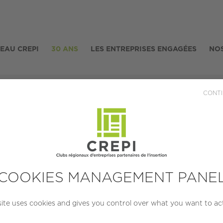
SEAU CREPI
30 ANS
LES ENTREPRISES ENGAGÉES
NOS
seau CREPI - Note de synthèse - Le monde du travail « d'après » 
CONTI
- Note de synthèse
travail « d'après » 
COOKIES MANAGEMENT PANE
Publiée le 21/11/2022
site uses cookies and gives you control over what you want to ac