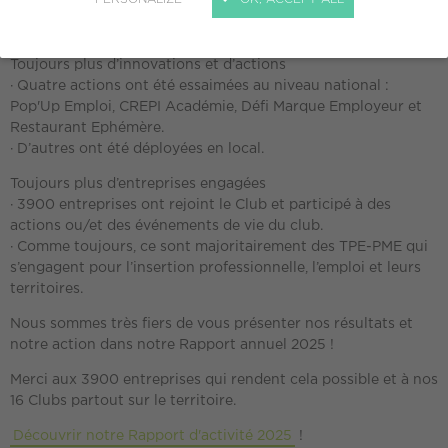
· Concrètement ? Cela représente près de 10 personnes par
jour !
Toujours plus d’innovations et d’actions
· Quatre actions ont été essaimées au niveau national :
Pop'Up Emploi, CREPI Académie, Défi Marque Employeur et
Restaurant Ephémère.
· D’autres ont été déployées en local.
Toujours plus d’entreprises engagées
· 3900 entreprises ont rejoint le Club et participé à des
actions ou/et des événements de vie du club.
· Comme toujours, ce sont majoritairement des TPE-PME qui
s’engagent pour l’insertion professionnelle, l’emploi et leurs
territoires.
Nous sommes très fiers de vous présenter nos résultats et
notre action dans notre Rapport annuel 2025 !
Merci aux 3900 entreprises qui rendent cela possible et à nos
16 Clubs partout sur le territoire.
Découvrir notre Rapport d'activité 2025
!