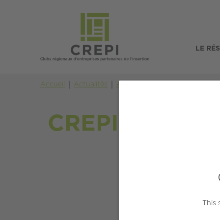
LE RÉ
Accueil
Actualités
Actualités
Vie du CREPI
CR
CREPI ILE-DE-
This 