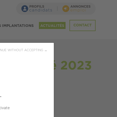
CONTACT
 IMPLANTATIONS
ACTUALITÉS
NUE WITHOUT ACCEPTING →
'Activité 2023
L
tivate