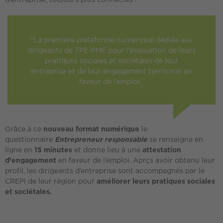
d’entreprise, toujours plus connectés !
"La première plateforme numérique dédiée aux
dirigeants de TPE-PME pour l’évaluation de leurs
pratiques sociales et sociétales de leur
entreprise et de leur engagement territorial en
faveur de l’emploi.
"
Grâce à ce
nouveau format numérique
le
questionnaire
Entrepreneur responsable
se renseigne en
ligne en
15 minutes
et donne lieu à une
attestation
d’engagement
en faveur de l’emploi. Aprçs avoir obtenu leur
profil, les dirigeants d’entreprise sont accompagnés par le
CREPI de leur région pour
améliorer leurs pratiques sociales
et sociétales.