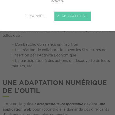
activate
sociétales par
la méthode
Entrepreneur Responsable
.
Plus de
500 dirigeants
d’entreprise de tous secteurs et
PERSONALIZE
OK, ACCEPT ALL
toutes régions ont déjà amélioré leurs pratiques
quotidiennes grâce à cette méthode. Pour cela le Réseau
CREPI a proposé des solutions adaptées à chaque entreprise,
telles que :
L
’embauche de salariés en insertion
L
a création de collaboration avec les Structures de
l’Insertion par l’Activité Economique
L
a participation à des actions de découverte de leurs
métiers, etc.
UNE ADAPTATION NUMÉRIQUE
DE L’OUTIL
En 2018, le guide
Entrepreneur Responsable
devient
une
application web
pour répondre à la demande des dirigeants