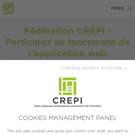
MENU
Fédération CREPI -
Participez au lancement de
l’application web
Entrepreneur Responsable !
CONTINUE WITHOUT ACCEPTING →
Publiée le 09/11/2018
LA MÉTHODE ENTREPRENEUR
RESPONSABLE
COOKIES MANAGEMENT PANEL
Depuis 2011, le
Réseau CREPI
accompagne les
dirigeants de
This site uses cookies and gives you control over what you want to
TPE-PME
dans l’amélioration de leurs pratiques sociales et