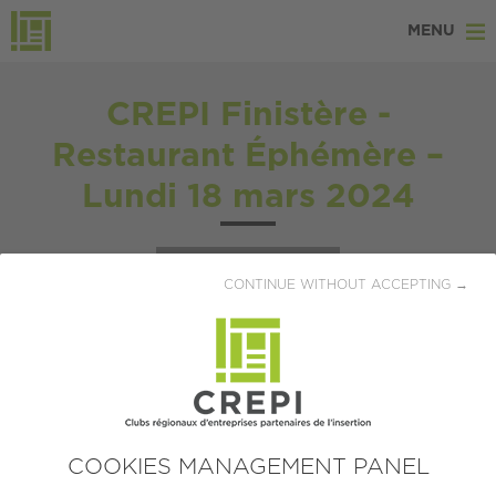
MENU
CREPI Finistère -
Restaurant Éphémère –
Lundi 18 mars 2024
Publiée le 31/01/2024
CONTINUE WITHOUT ACCEPTING →
VOUS CHERCHEZ À RECRUTER
OU À ÊTRE RECRUTÉ DANS LE
SECTEUR DE LA RESTAURATION
DANS LE FINISTÈRE SUD ?
COOKIES MANAGEMENT PANEL