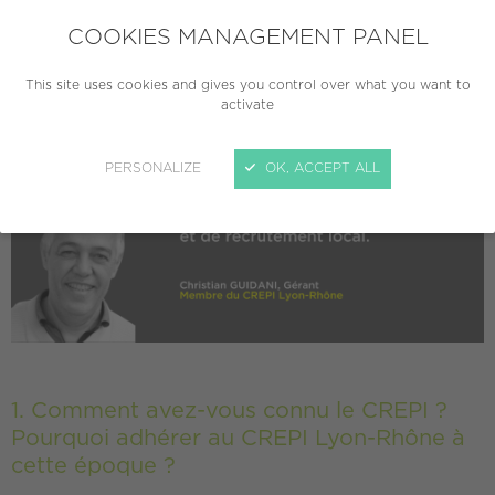
occupés et n’a pas de clients particuliers.
La SECP est un de nos membres les plus fidèles, la société a
COOKIES MANAGEMENT PANEL
adhéré au CREPI Lyon-Rhône à sa création en 1995.
This site uses cookies and gives you control over what you want to
activate
PERSONALIZE
OK, ACCEPT ALL
1. Comment avez-vous connu le CREPI ?
Pourquoi adhérer au CREPI Lyon-Rhône à
cette époque ?