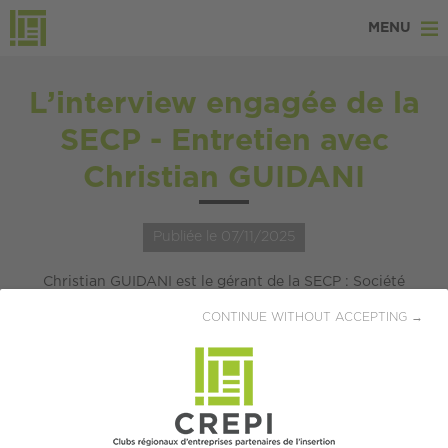
MENU
L’interview engagée de la
SECP - Entretien avec
Christian GUIDANI
Publiée le 07/11/2025
Christian GUIDANI est le gérant de la SECP : Société
d’Equipements de Chauffage et de Plomberie basée à Grigny
CONTINUE WITHOUT ACCEPTING →
dans le département du Rhône (69). La SECP est une
entreprise familiale créée en 1937 par le grand-père de
Monsieur GUIDANI. Son père et lui-même se sont ensuite
succédés à la direction de la PME. L’entreprise spécialisée en
plomberie, chauffage, ventilation et climatisation concentre
95% de ses activités dans la rénovation de logements en sites