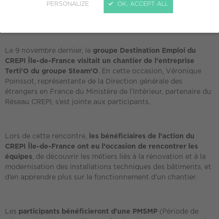
PERSONALIZE
OK, ACCEPT ALL
Loire et Haute-Loire, Méditerranée et Touraine, et
déjà
40
personnes en bénéficient
!
Le 9 novembre dernier, le
groupe Destination Emploi du
CREPI Île-de-France
visitait un chantier de l'entreprise
Terti'O du groupe Steam’O
. En cette occasion, Véronique
Poinssot, représentante de la Direction générale des
étrangers en France du Ministère de l’intérieur, partenaire du
Réseau CREPI, s’est jointe aux participants.
Lors de cette rencontre,
les bénéficiaires de l’action du
CREPI Île-de-France ont eu l’occasion de rencontrer les
équipes
, de découvrir les métiers liés à la rénovation et à la
modernisation des installations techniques des bâtiments, et
d’en apprendre plus sur le fonctionnement d’un chantier.
Les
participants bénéficieront d'une PMSMP
(Période de